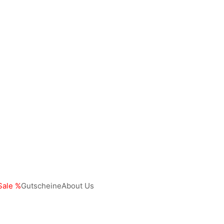
ale %
Gutscheine
About Us