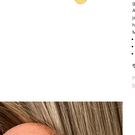
g
A
j
h
M
P
h