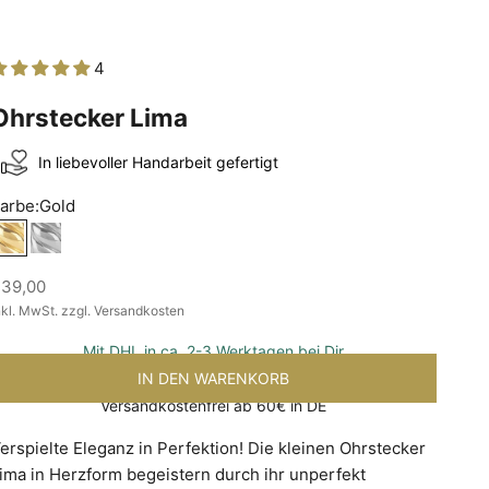
4
Ohrstecker Lima
In liebevoller Handarbeit gefertigt
arbe:
Gold
Gold
Silber
ngebot
39,00
nkl. MwSt. zzgl. Versandkosten
Mit DHL in ca. 2-3 Werktagen bei Dir
IN DEN WARENKORB
Versandkostenfrei ab 60€ in DE
erspielte Eleganz in Perfektion! Die kleinen Ohrstecker
ima in Herzform begeistern durch ihr unperfekt