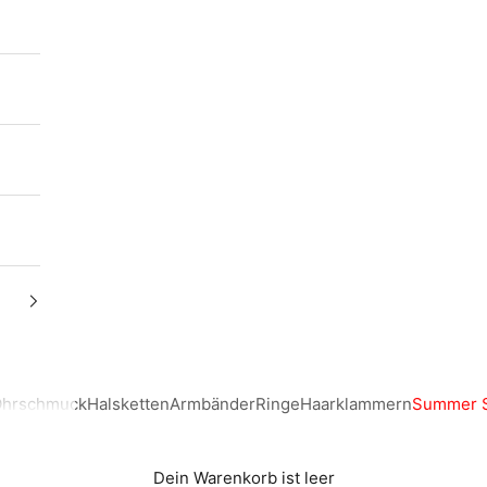
hrschmuck
Halsketten
Armbänder
Ringe
Haarklammern
Summer S
Dein Warenkorb ist leer