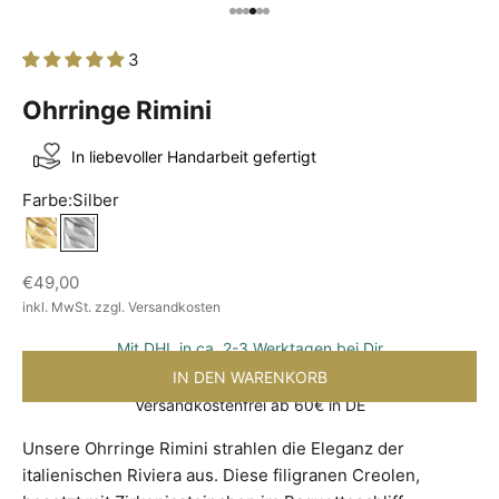
Gehe zu Element 1
Gehe zu Element 2
Gehe zu Element 3
Gehe zu Element 4
Gehe zu Element 5
Gehe zu Element 6
3
Ohrringe Rimini
In liebevoller Handarbeit gefertigt
Farbe:
Silber
Gold
Silber
Angebot
€49,00
inkl. MwSt. zzgl. Versandkosten
Mit DHL in ca. 2-3 Werktagen bei Dir
IN DEN WARENKORB
Versandkostenfrei ab 60€ in DE
Unsere Ohrringe Rimini strahlen die Eleganz der
italienischen Riviera aus. Diese filigranen Creolen,