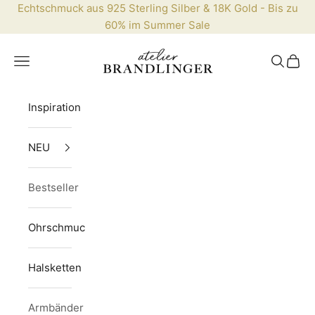
Zum Inhalt springen
Echtschmuck aus 925 Sterling Silber & 18K Gold - Bis zu
60% im
Summer Sale
Brandlinger.com
Menü
Suchen
Waren
Inspiration
NEU
Bestseller
Ohrschmuck
Halsketten
Armbänder