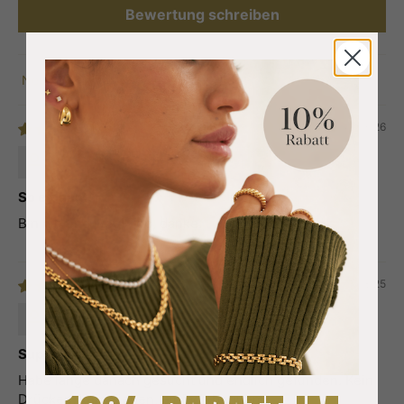
Bewertung schreiben
Sort by
14/03/26
Johanna R.
So elegant!
Bin hin und weg! Top, danke.
07/08/25
Sarah B.
Super hübsch
Habe lange danach gesucht und endlich gefunden. Kein
Drücken, kein Ziehen, einfach bequem.