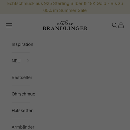
Zum Inhalt springen
Echtschmuck aus 925 Sterling Silber & 18K Gold - Bis zu
60% im
Summer Sale
Brandlinger.com
Menü
Suchen
Waren
Inspiration
NEU
Bestseller
Ohrschmuck
Halsketten
Armbänder