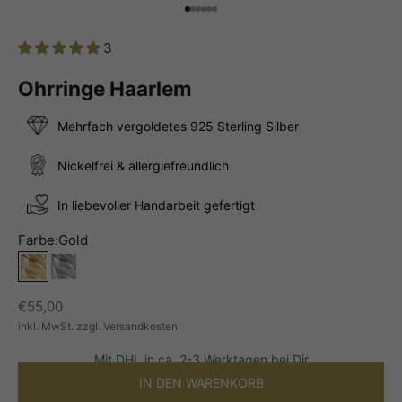
Gehe zu Element 1
Gehe zu Element 2
Gehe zu Element 3
Gehe zu Element 4
Gehe zu Element 5
Gehe zu Element 6
3
Ohrringe Haarlem
Mehrfach vergoldetes 925 Sterling Silber
Nickelfrei & allergiefreundlich
In liebevoller Handarbeit gefertigt
Farbe:
Gold
Gold
Silber
Angebot
€55,00
inkl. MwSt. zzgl. Versandkosten
Mit DHL in ca. 2-3 Werktagen bei Dir
IN DEN WARENKORB