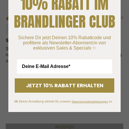
10% RABATT IM
BRANDLINGER CLUB
31/12/24
Tamara T.
Sichere Dir jetzt Deinen 10% Rabattcode und
Super schöne Ohrringe
profitiere als Newsletter-Abonnent:in von
exklusiven Sales & Specials ✨
Sieht noch besser aus als auf den Fotos. Die Vergoldung
ist gleichmäßig und glänzt toll. Trage sie den ganzen Tag
ohne Probleme. Kaufe nur noch hier.
JETZT 10% RABATT ERHALTEN
Mit Deiner Anmeldung stimmst Du unseren
zu.
Datenschutzbestimmungen
Ohrschmuck
ANSEHEN