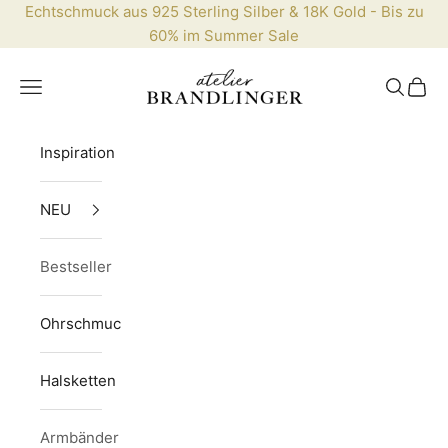
Zum Inhalt springen
Echtschmuck aus 925 Sterling Silber & 18K Gold - Bis zu
60% im
Summer Sale
Brandlinger.com
Menü
Suchen
Waren
Inspiration
NEU
Bestseller
Ohrschmuck
Halsketten
Armbänder