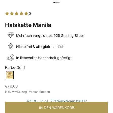
Gehe zu Element 1
Gehe zu Element 2
Gehe zu Element 3
Gehe zu Element 4
3
Halskette Manila
Mehrfach vergoldetes 925 Sterling Silber
Nickelfrei & allergiefreundlich
In liebevoller Handarbeit gefertigt
Farbe:
Gold
Gold
Angebot
€79,00
inkl. MwSt. zzgl. Versandkosten
Mit DHL in ca. 2-3 Werktagen bei Dir
IN DEN WARENKORB