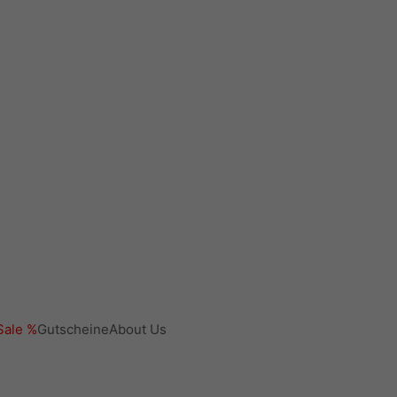
ale %
Gutscheine
About Us