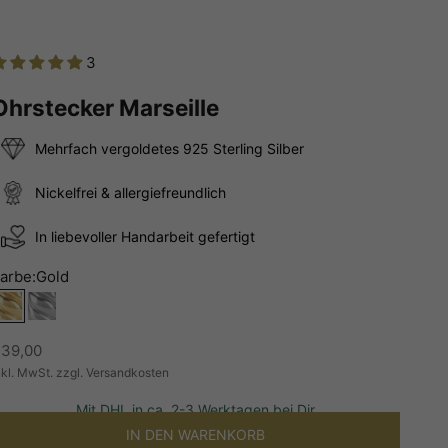
3
Ohrstecker Marseille
Mehrfach vergoldetes 925 Sterling Silber
Nickelfrei & allergiefreundlich
In liebevoller Handarbeit gefertigt
arbe:
Gold
Gold
Silber
ngebot
39,00
nkl. MwSt. zzgl. Versandkosten
Mit DHL in ca. 2-3 Werktagen bei Dir
IN DEN WARENKORB