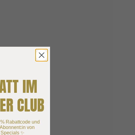
ATT IM
ER CLUB
10% Rabattcode und
r-Abonnent:in von
 Specials ✨