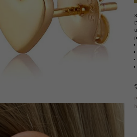
S
D
u
p
P
h