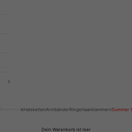
hrschmuck
Halsketten
Armbänder
Ringe
Haarklammern
Summer S
Dein Warenkorb ist leer